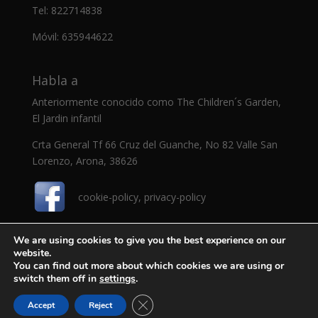
Tel: 822714838
Móvil: 635944622
Habla a
Anteriormente conocido como The Children´s Garden,
El Jardin infantil
Crta General Tf 66 Cruz del Guanche, No 82 Valle San
Lorenzo, Arona, 38626
cookie-policy
,
privacy-policy
We are using cookies to give you the best experience on our
website.
You can find out more about which cookies we are using or
switch them off in
settings
.
Todos los derechos reservados © 2020
Cerrar el banner de cookies RGPD
Accept
Reject
Dragonitos.com - Diseño web por
Al Services